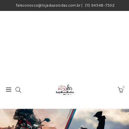
faleconosco@lojaduasrodas.com.br
|
(11) 94548-7502
0