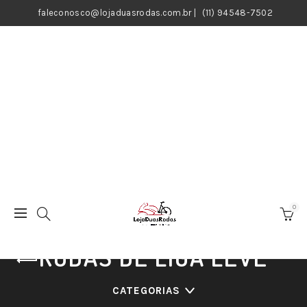
faleconosco@lojaduasrodas.com.br
|
(11) 94548-7502
0
RODAS DE LIGA LEVE
CATEGORIAS