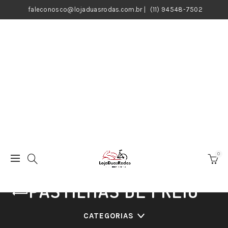
faleconosco@lojaduasrodas.com.br
|
(11) 94548-7502
0
PASTILHAS DE FREIO
CATEGORIAS