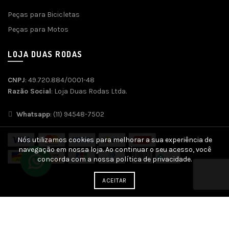
Peças para Bicicletas
Peças para Motos
LOJA DUAS RODAS
CNPJ
: 49.720.884/0001-48
Razão Social
: Loja Duas Rodas Ltda.
Whatsapp
: (11) 94548-7502
Nós utilizamos cookies para melhorar a sua experiência de
navegação em nossa loja. Ao continuar o seu acesso, você
concorda com a nossa política de privacidade.
ACEITAR
Desenvolvido por
Agência SOFT
| SEO e Otimização por
SEO
Genius
| Plataforma
Ecommerce SEO