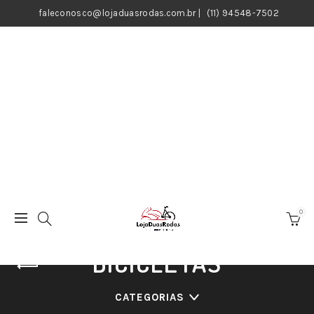
faleconosco@lojaduasrodas.com.br
|
(11) 94548-7502
0
BICICLETAS
CATEGORIAS