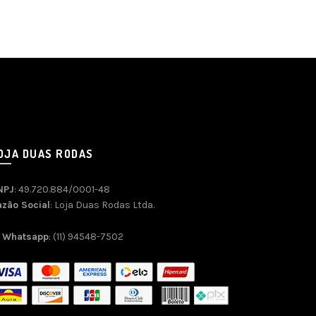
OJA DUAS RODAS
NPJ
: 49.720.884/0001-48
azão Social
: Loja Duas Rodas Ltda.
Whatsapp
: (11) 94548-7502