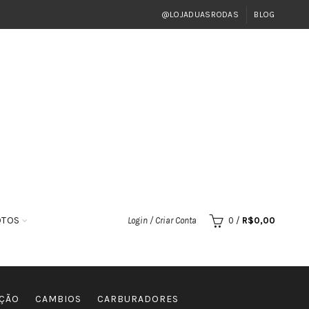
@LOJADUASRODAS
BLOG
OTOS
Login / Criar Conta
0
/
R$
0,00
EÇÃO
CAMBIOS
CARBURADORES