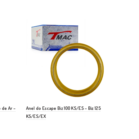
 de Ar –
Anel do Escape Biz 100 KS/ES – Biz 125
KS/ES/EX