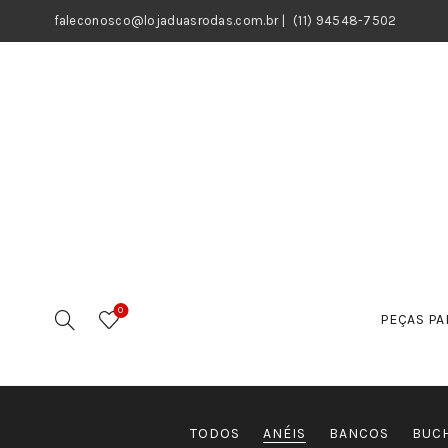
faleconosco@lojaduasrodas.com.br
|
(11) 94548-7502
0
PEÇAS PA
TODOS
ANÉIS
BANCOS
BUC