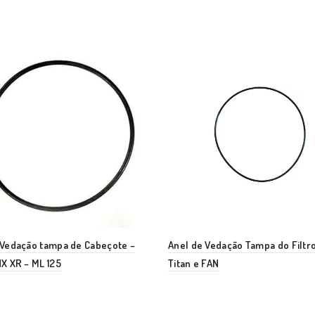
 Vedação tampa de Cabeçote –
Anel de Vedação Tampa do Filtro
X XR – ML 125
Titan e FAN