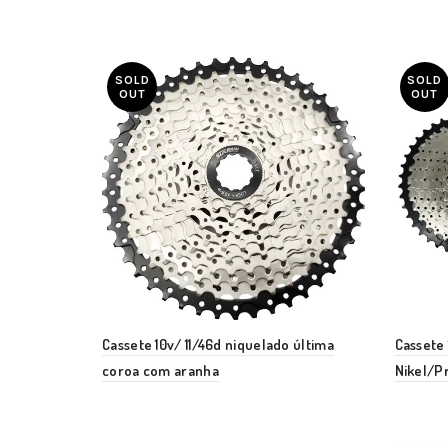
SOLD
SOLD
OUT
OUT
Cassete 10v/ 11/46d niquelado última
Cassete 
coroa com aranha
Nikel/P