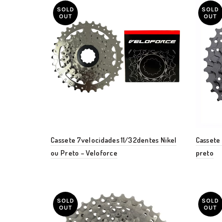
SOLD
SOLD
OUT
OUT
Cassete 7velocidades 11/32dentes Nikel
Cassete 
ou Preto – Veloforce
preto
SOLD
SOLD
OUT
OUT