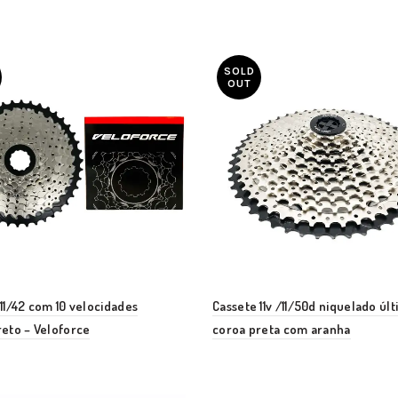
SOLD
OUT
11/42 com 10 velocidades
Cassete 11v /11/50d niquelado úl
reto – Veloforce
coroa preta com aranha