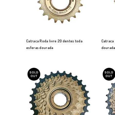
Catraca Roda livre 20 dentes toda
Catraca 
esferas dourada
dourad
SOLD
SOLD
OUT
OUT