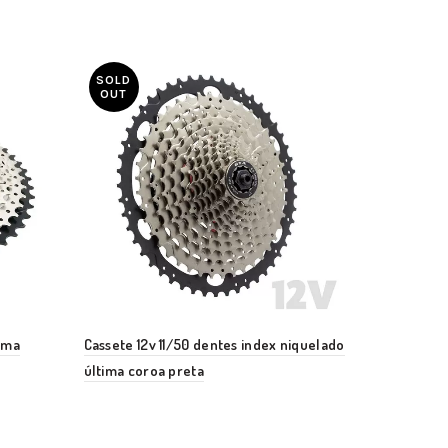
SOLD
OUT
tima
Cassete 12v 11/50 dentes index niquelado
última coroa preta