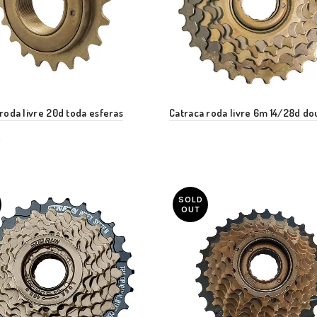
roda livre 20d toda esferas
Catraca roda livre 6m 14/28d d
a
SOLD
OUT