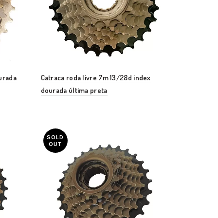
ourada
Catraca roda livre 7m 13/28d index
dourada última preta
SOLD
OUT