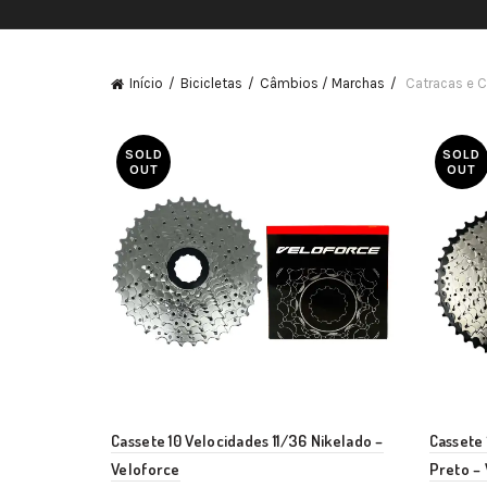
Início
Bicicletas
Câmbios / Marchas
Catracas e 
SOLD
SOLD
OUT
OUT
Cassete 10 Velocidades 11/36 Nikelado –
Cassete 
Veloforce
Preto –