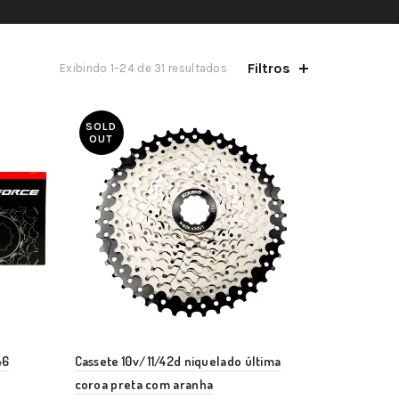
Filtros
Exibindo 1–24 de 31 resultados
SOLD
OUT
46
Cassete 10v/ 11/42d niquelado última
coroa preta com aranha