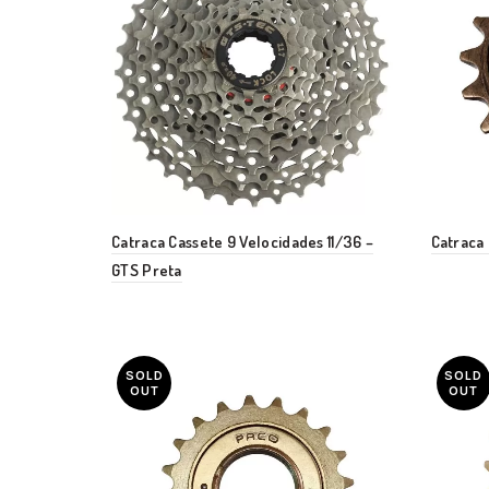
Catraca Cassete 9 Velocidades 11/36 –
Catraca 
GTS Preta
SOLD
SOLD
OUT
OUT