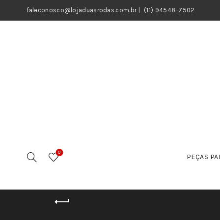
faleconosco@lojaduasrodas.com.br
|
(11) 94548-7502
0
PEÇAS PA