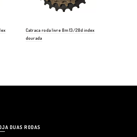
dex
Catraca roda livre 8m 13/28d index
dourada
OJA DUAS RODAS