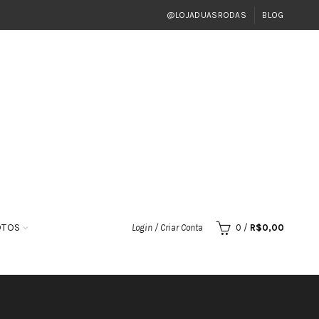
@LOJADUASRODAS
BLOG
OTOS
Login / Criar Conta
0
/
R$
0,00