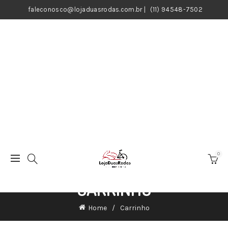
faleconosco@lojaduasrodas.com.br
|
(11) 94548-7502
0
CARRINHO
Home
Carrinho