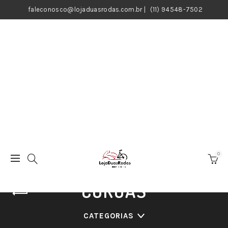
faleconosco@lojaduasrodas.com.br
|
(11) 94548-7502
0
COROAS
CATEGORIAS