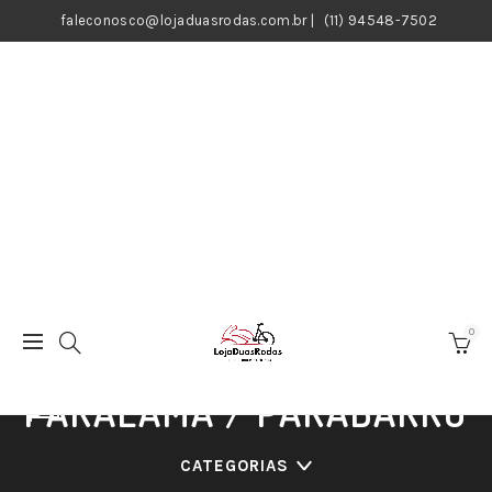
faleconosco@lojaduasrodas.com.br
|
(11) 94548-7502
0
PARALAMA / PARABARRO
CATEGORIAS