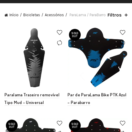
Filtros
Início
Bicicletas
Acessórios
ParaLama / ParaBarro
SOLD
OUT
Paralama Traseiro removível
Par de ParaLama Bike PTK Azul
Tipo Mud – Universal
– Parabarro
SOLD
SOLD
OUT
OUT