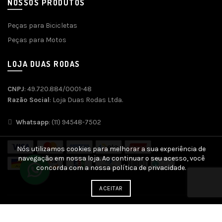
NOSSOS PRODUTOS
Peças para Bicicletas
Peças para Motos
LOJA DUAS RODAS
CNPJ
: 49.720.884/0001-48
Razão Social
: Loja Duas Rodas Ltda.
Whatsapp
: (11) 94548-7502
Nós utilizamos cookies para melhorar a sua experiência de
navegação em nossa loja. Ao continuar o seu acesso, você
concorda com a nossa política de privacidade.
ACEITAR
Desenvolvido por
Agência SOFT
| SEO e Otimização por
SEO
Genius
| Plataforma
Ecommerce SEO