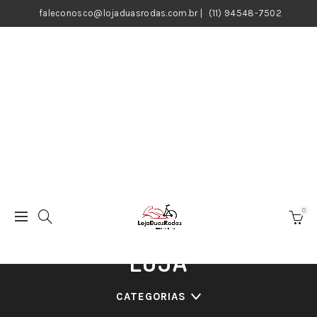
faleconosco@lojaduasrodas.com.br
|
(11) 94548-7502
0
LOJA
CATEGORIAS