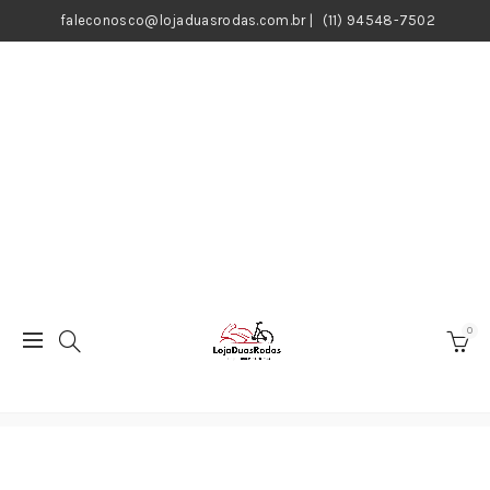
faleconosco@lojaduasrodas.com.br
|
(11) 94548-7502
0