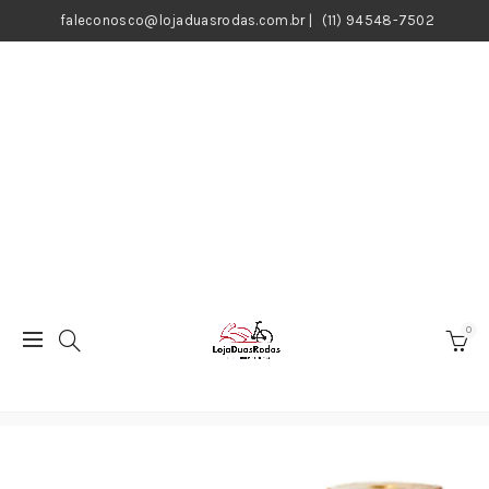
faleconosco@lojaduasrodas.com.br
|
(11) 94548-7502
0