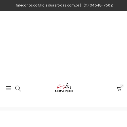
faleconosco@lojaduasrodas.com.br
|
(11) 94548-7502
0