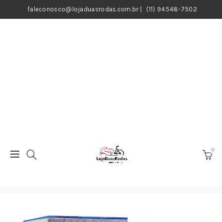
faleconosco@lojaduasrodas.com.br
|
(11) 94548-7502
0