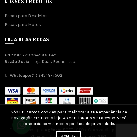
NOSSOS PRODUTOS
Peças para Bicicletas
Peças para Motos
LOJA DUAS RODAS
CNPJ
: 49.720.884/0001-48
Razão Social
: Loja Duas Rodas Ltda.
Whatsapp
: (11) 94548-7502
Nós utilizamos cookies para melhorar a sua experiência de
navegação em nossa loja. Ao continuar o seu acesso, você
concorda com a nossa política de privacidade.
Desenvolvido por
Agência SOFT
| SEO e Otimização por
SEO
Genius
| Plataforma
Ecommerce SEO
ACEITAR