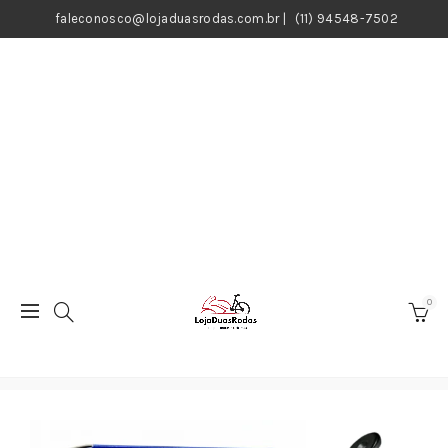
faleconosco@lojaduasrodas.com.br
|
(11) 94548-7502
0