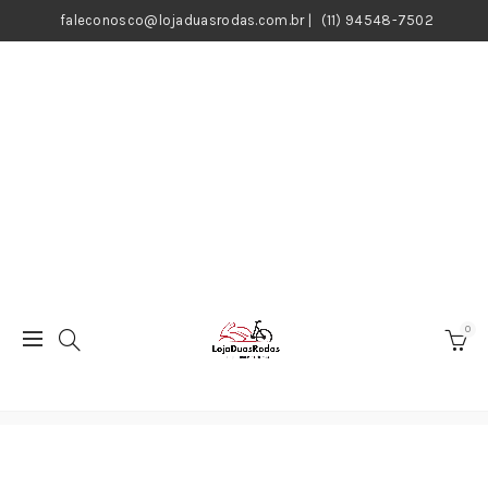
faleconosco@lojaduasrodas.com.br
|
(11) 94548-7502
0