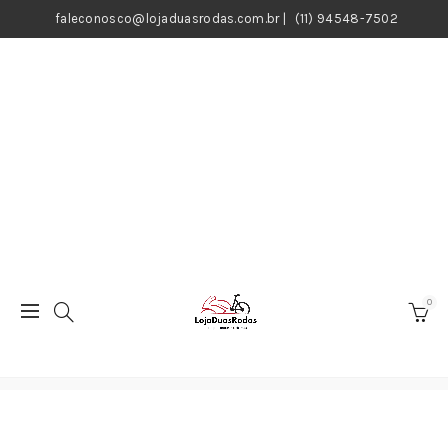
faleconosco@lojaduasrodas.com.br
|
(11) 94548-7502
0