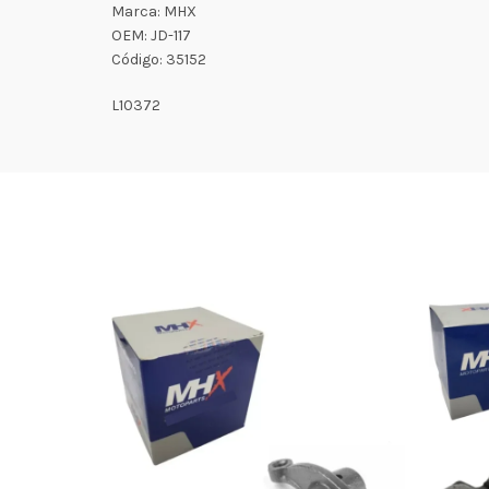
Marca: MHX
OEM: JD-117
Código: 35152
L10372