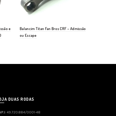
issão e
Balancim Titan Fan Bros CRF – Admissão
Balancim (A)
0
ou Escape
Escape Falc
OJA DUAS RODAS
NPJ
: 49.720.884/0001-48