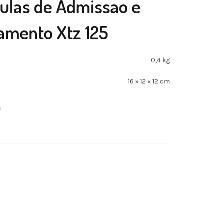
ulas de Admissao e
amento Xtz 125
0,4 kg
16 × 12 × 12 cm
s