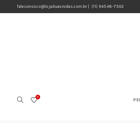
faleconosco@lojaduasrodas.com.br
|
(11) 94548-7502
0
PE
Início
Motos
Peças
Peças do Motor
Balancim