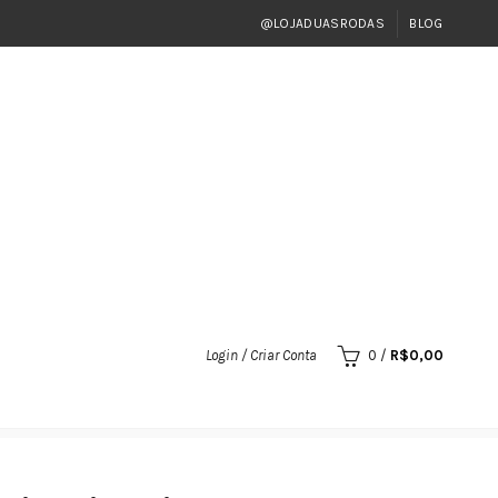
@LOJADUASRODAS
BLOG
Login / Criar Conta
0
/
R$
0,00