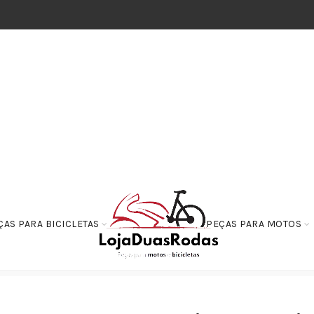
ÇAS PARA BICICLETAS
PEÇAS PARA MOTOS
Balancim Valvulas de Admissao e Escape C/Rolamento Xtz 125