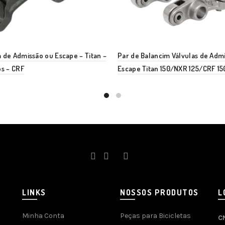
 de Admissão ou Escape – Titan –
Par de Balancim Válvulas de Adm
os – CRF
Escape Titan 150/NXR 125/CRF 15
LINKS
NOSSOS PRODUTOS
L
Minha Conta
Peças para Bicicletas
C