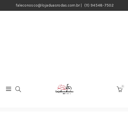
faleconosco@lojaduasrodas.com.br
|
(11) 94548-7502
0