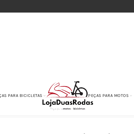
ÇAS PARA BICICLETAS
PEÇAS PARA MOTOS
Ignição
Bobina de Ignição YBR 125 – Factor 125 – XTZ 125