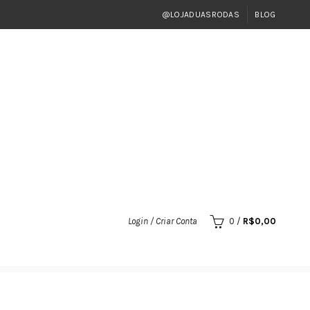
@LOJADUASRODAS
BLOG
Login / Criar Conta
0
/
R$
0,00