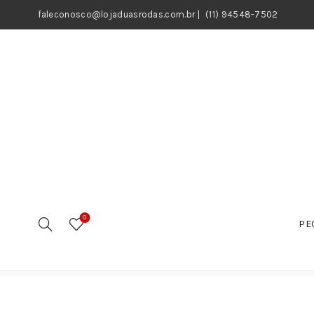
faleconosco@lojaduasrodas.com.br
|
(11) 94548-7502
0
PE
Início
Motos
Peças
Peças Elétricas
Bobinas de 