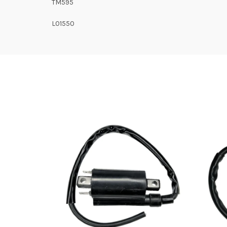
TM595
L01550