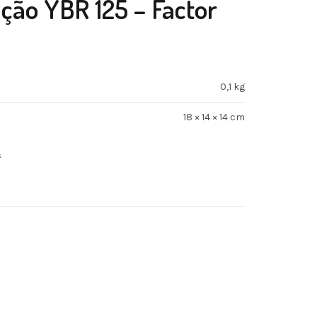
ição YBR 125 – Factor
0,1 kg
18 × 14 × 14 cm
s