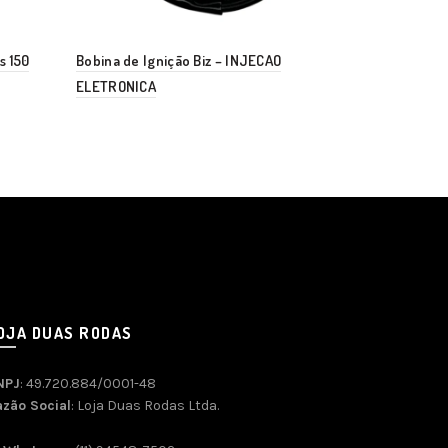
s 150
Bobina de Ignição Biz – INJECAO
Bobina de Ign
ELETRONICA
125-150-160
OJA DUAS RODAS
NPJ
: 49.720.884/0001-48
azão Social
: Loja Duas Rodas Ltda.