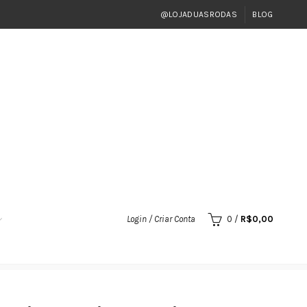
@LOJADUASRODAS
BLOG
Login / Criar Conta
0
/
R$
0,00