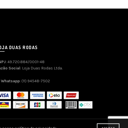
OJA DUAS RODAS
NPJ
: 49.720.884/0001-48
azão Social
: Loja Duas Rodas Ltda.
Whatsapp
: (11) 94548-7502