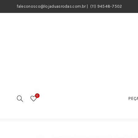
faleconosco@lojaduasrodas.com.br
|
(11) 94548-7502
0
PEÇA
Início
Outros
Boia do Tanque de Combustivel Factor