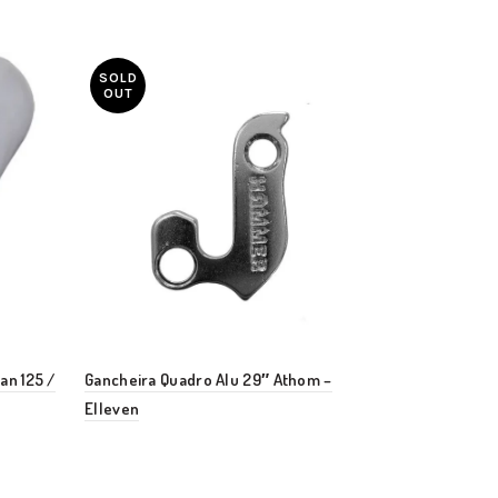
SOLD
OUT
an 125 /
Gancheira Quadro Alu 29″ Athom –
Manopla Twi
Elleven
Preto – Alta