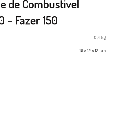
ue de Combustivel
0 – Fazer 150
0,4 kg
16 × 12 × 12 cm
s