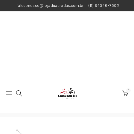
faleconosco@lojaduasrodas.com.br
|
(11) 94548-7502
0