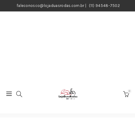
faleconosco@lojaduasrodas.com.br
|
(11) 94548-7502
0