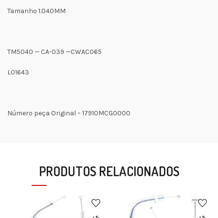
Tamanho 1.040MM
TM5040 — CA-039 —CWAC065
L01643
Número peça Original – 17910MCG0000
PRODUTOS RELACIONADOS