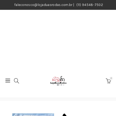
faleconosco@lojaduasrodas.com.br
|
(11) 94548-7502
0