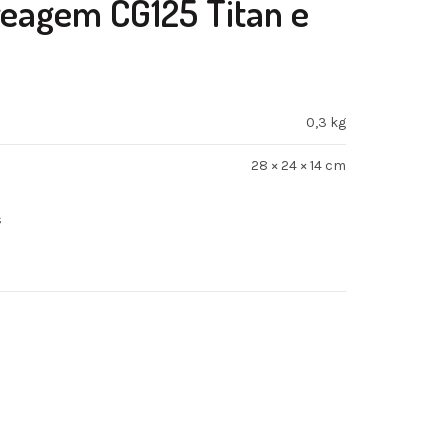
eagem CG125 Titan e
0,3 kg
28 × 24 × 14 cm
s
m