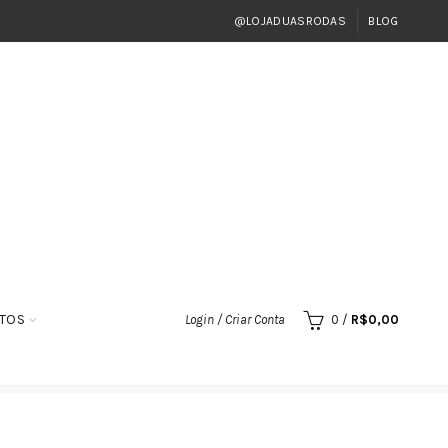
@LOJADUASRODAS
BLOG
TOS
Login / Criar Conta
0
/
R$
0,00