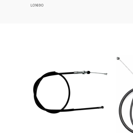
L01690