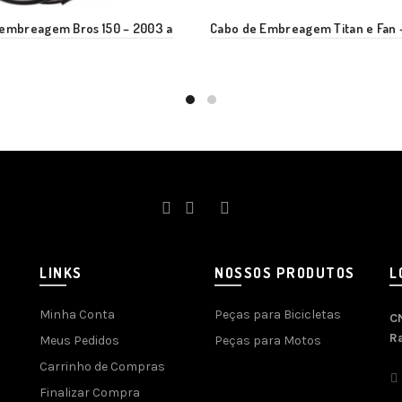
 embreagem Bros 150 – 2003 a
Cabo de Embreagem Titan e Fan –
LINKS
NOSSOS PRODUTOS
L
Minha Conta
Peças para Bicicletas
C
R
Meus Pedidos
Peças para Motos
Carrinho de Compras
Finalizar Compra