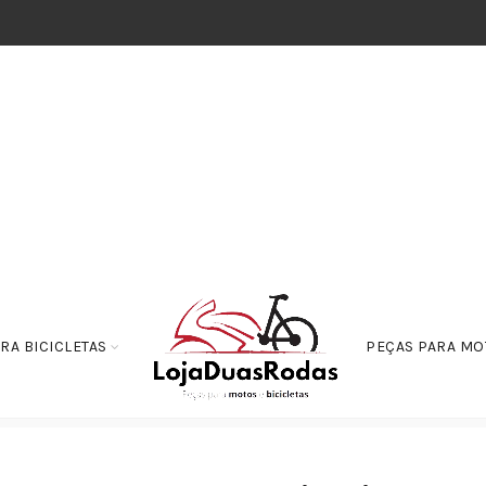
RA BICICLETAS
PEÇAS PARA MO
de Embreagem
Cabo de Emgreagem CG125 Titan e FAN