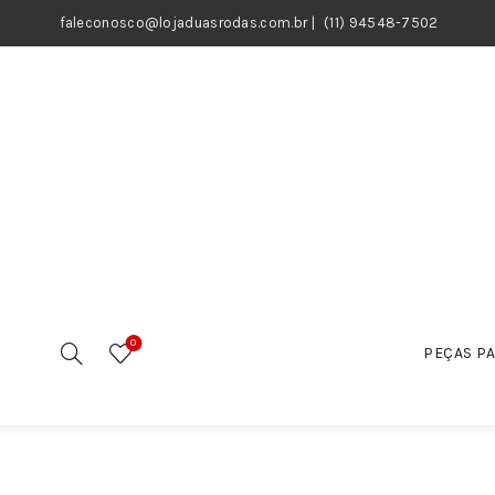
faleconosco@lojaduasrodas.com.br
|
(11) 94548-7502
0
PEÇAS PA
Início
Motos
Peças
Cabos / Acessórios
Cabo 