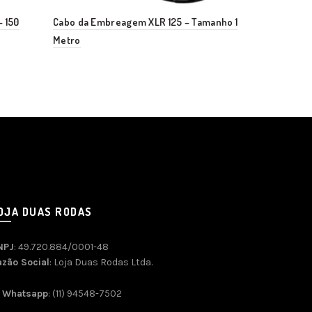
 150
Cabo da Embreagem XLR 125 – Tamanho 1
Cabo de Em
Metro
1993/03
OJA DUAS RODAS
NPJ
: 49.720.884/0001-48
azão Social
: Loja Duas Rodas Ltda.
Whatsapp
: (11) 94548-7502