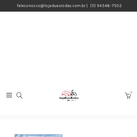
faleconosco@lojaduasrodas.com.br
|
(11) 94548-7502
0