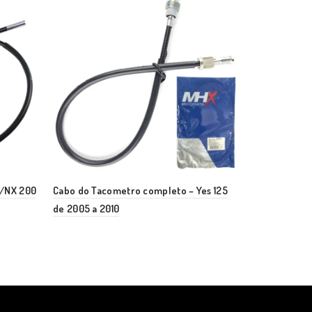
0/NX 200
Cabo do Tacometro completo – Yes 125
Cabo do Tac
de 2005 a 2010
2003