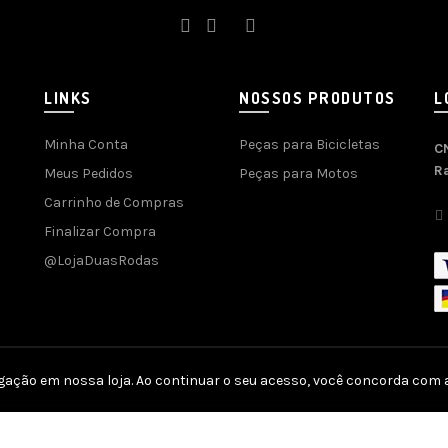
LINKS
NOSSOS PRODUTOS
L
Minha Conta
Peças para Bicicletas
C
R
Meus Pedidos
Peças para Motos
Carrinho de Compras
Finalizar Compra
@LojaDuasRodas
gação em nossa loja. Ao continuar o seu acesso, você concorda com a
por
Agência SOFT
| SEO e Otimização por
SEO Genius
| Plataforma
E