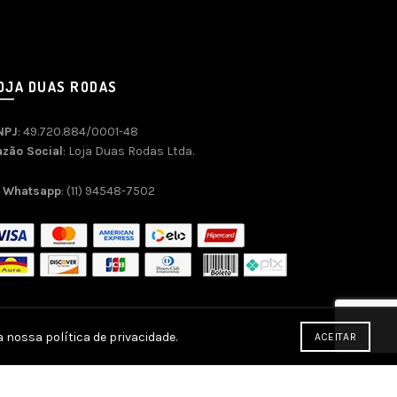
OJA DUAS RODAS
NPJ
: 49.720.884/0001-48
azão Social
: Loja Duas Rodas Ltda.
Whatsapp
: (11) 94548-7502
 nossa política de privacidade.
ACEITAR
commerce SEO