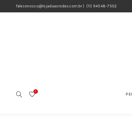
faleconosco@lojaduasrodas.com.br
|
(11) 94548-7502
0
PE
Início
Motos
Peças
Cabos / Acessórios
Cabo d