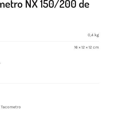
metro NX 150/200 de
0,4 kg
16 × 12 × 12 cm
s
/ Tacometro