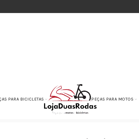
ÇAS PARA BICICLETAS
PEÇAS PARA MOTOS
e Conta Giro / Tacometro
Cabo do Tacômetro NX 150/200 de 1990 à 200