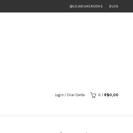
@LOJADUASRODAS
BLOG
Login / Criar Conta
0
/
R$
0,00
1