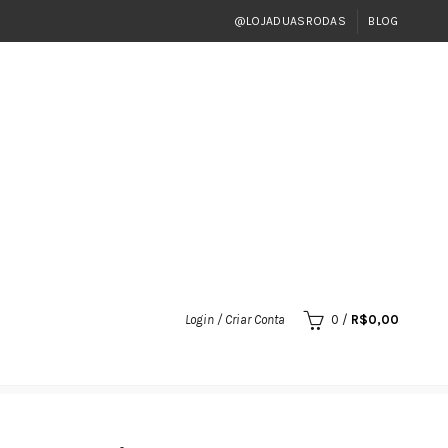
@LOJADUASRODAS
BLOG
Login / Criar Conta
0
/
R$
0,00