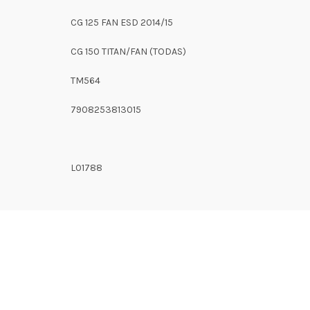
CG 125 FAN ESD 2014/15
CG 150 TITAN/FAN (TODAS)
TM564
7908253813015
L01788