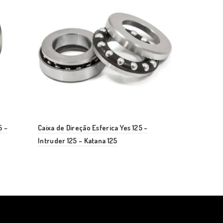
5 –
Caixa de Direção Esferica Yes 125 –
Caixa de Dir
Intruder 125 – Katana 125
Citycom 300