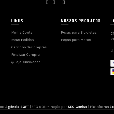
LINKS
NOSSOS PRODUTOS
L
Minha Conta
Peças para Bicicletas
C
R
Meus Pedidos
Peças para Motos
Carrinho de Compras
Finalizar Compra
@LojaDuasRodas
por
Agência SOFT
| SEO e Otimização por
SEO Genius
| Plataforma
E