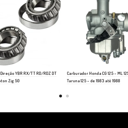
e Direção YBR RX/TT RD/RDZ DT
Carburador Honda CG 125 – ML 12
ton Zig 50
Taruna 125 – de 1983 até 1988