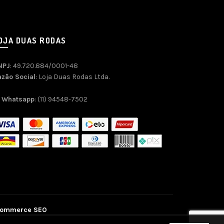
OJA DUAS RODAS
NPJ
: 49.720.884/0001-48
azão Social
: Loja Duas Rodas Ltda.
Whatsapp
: (11) 94548-7502
commerce SEO