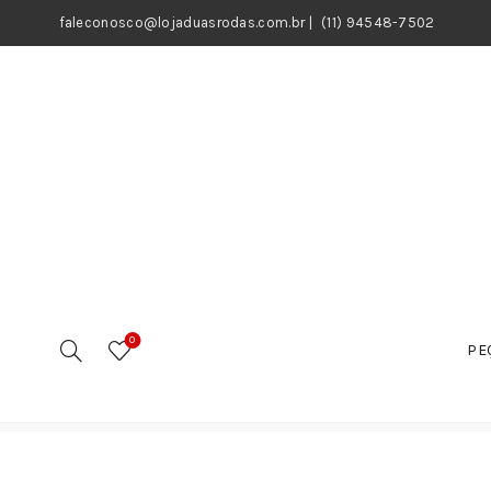
faleconosco@lojaduasrodas.com.br
|
(11) 94548-7502
0
PE
Início
Motos
Peças
Caixa de Direção
Caixa de 