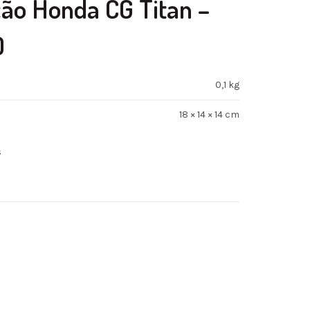
ção Honda CG Titan –
0
0,1 kg
18 × 14 × 14 cm
s