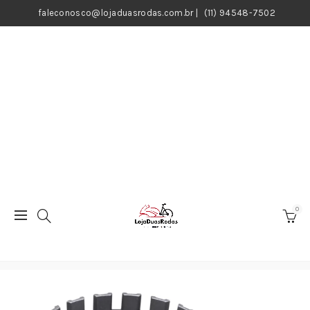
faleconosco@lojaduasrodas.com.br
|
(11) 94548-7502
0