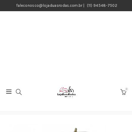
faleconosco@lojaduasrodas.com.br
|
(11) 94548-7502
0