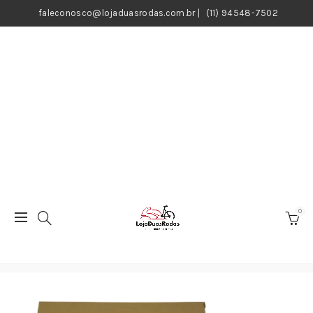
faleconosco@lojaduasrodas.com.br
|
(11) 94548-7502
0