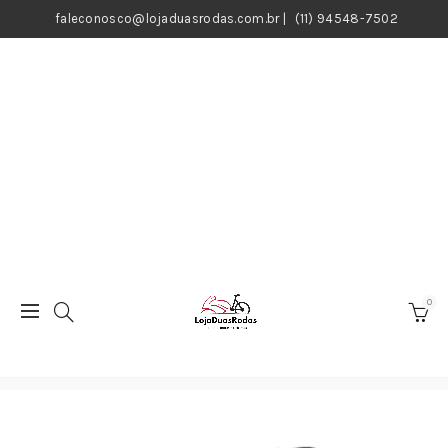
faleconosco@lojaduasrodas.com.br
|
(11) 94548-7502
0