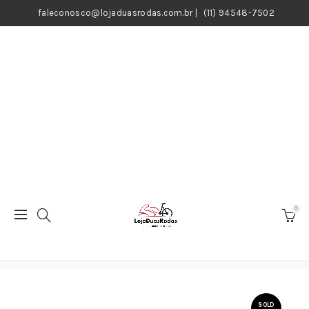
faleconosco@lojaduasrodas.com.br
|
(11) 94548-7502
0
SOLD