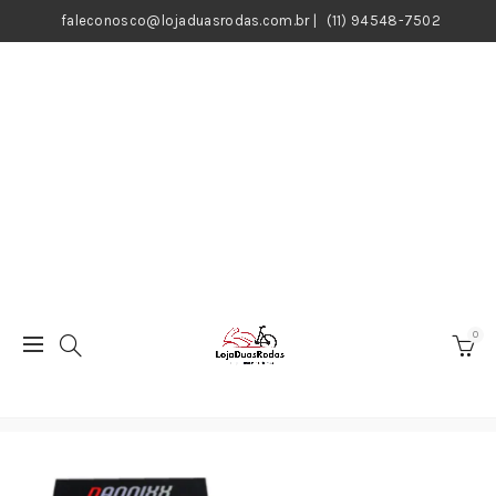
faleconosco@lojaduasrodas.com.br
|
(11) 94548-7502
0