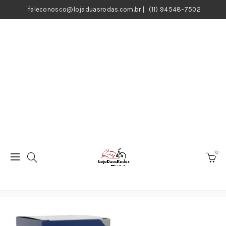
faleconosco@lojaduasrodas.com.br
|
(11) 94548-7502
0