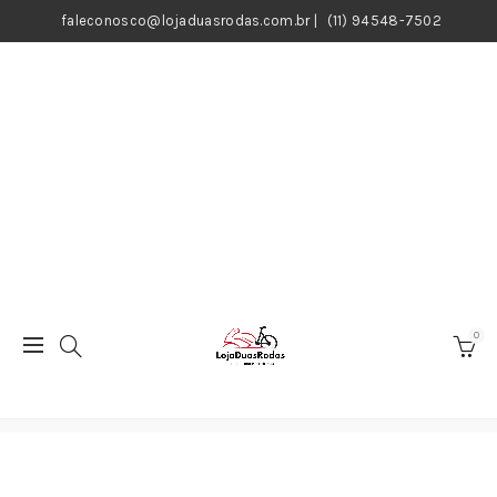
faleconosco@lojaduasrodas.com.br
|
(11) 94548-7502
0