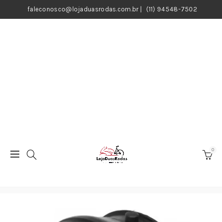
faleconosco@lojaduasrodas.com.br
|
(11) 94548-7502
0