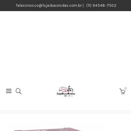
faleconosco@lojaduasrodas.com.br
|
(11) 94548-7502
0