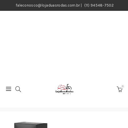
faleconosco@lojaduasrodas.com.br
|
(11) 94548-7502
0