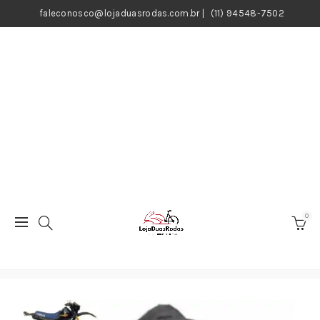
faleconosco@lojaduasrodas.com.br
|
(11) 94548-7502
0