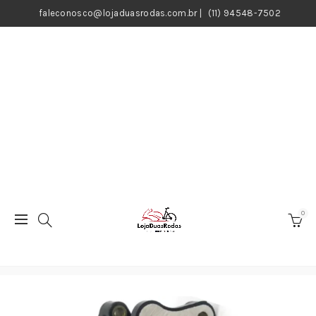
faleconosco@lojaduasrodas.com.br
|
(11) 94548-7502
0