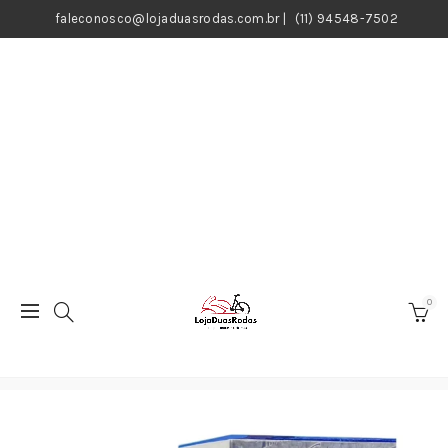
faleconosco@lojaduasrodas.com.br
|
(11) 94548-7502
0