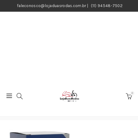
faleconosco@lojaduasrodas.com.br
|
(11) 94548-7502
0