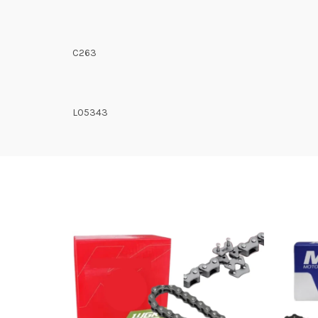
C263
L05343