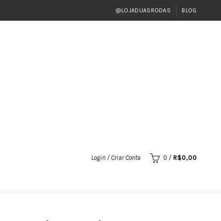
@LOJADUASRODAS
BLOG
Login / Criar Conta
0
/
R$
0,00
12L)