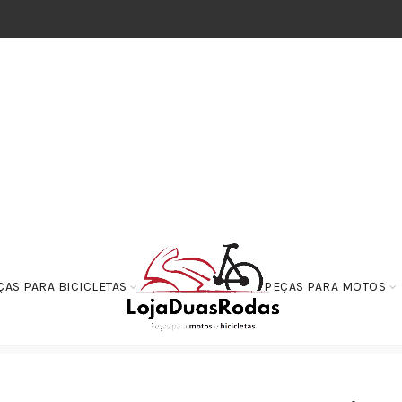
ÇAS PARA BICICLETAS
PEÇAS PARA MOTOS
de Comando
Corrente de Comando Honda NX-4/NX Falcon 400/400I (3×4-1