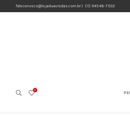
faleconosco@lojaduasrodas.com.br
|
(11) 94548-7502
0
PE
Início
Motos
Peças
Peças do Motor
Corrente 