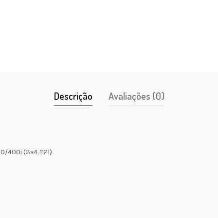
Descrição
Avaliações (0)
/400i (3×4-112l)