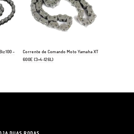
iz 100 –
Corrente de Comando Moto Yamaha XT
Corrente Do
600E (3×4-126L)
Elos NX-XR
OJA DUAS RODAS