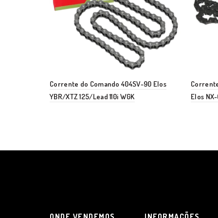
Corrente do Comando 404SV-90 Elos
Corrente
YBR/XTZ 125/Lead 110i WGK
Elos NX
ONDE VENDEMOS
INFORMAÇÕES