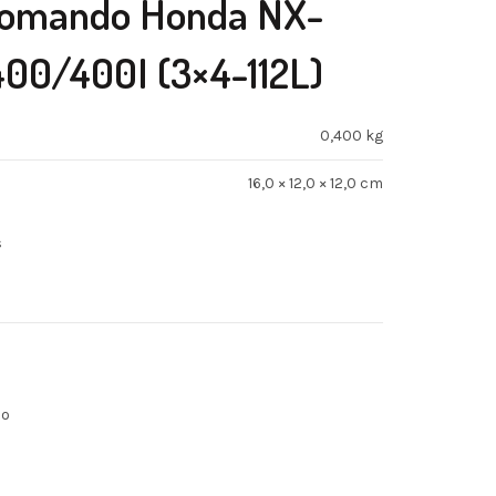
Comando Honda NX-
400/400I (3×4-112L)
0,400 kg
16,0 × 12,0 × 12,0 cm
s
do