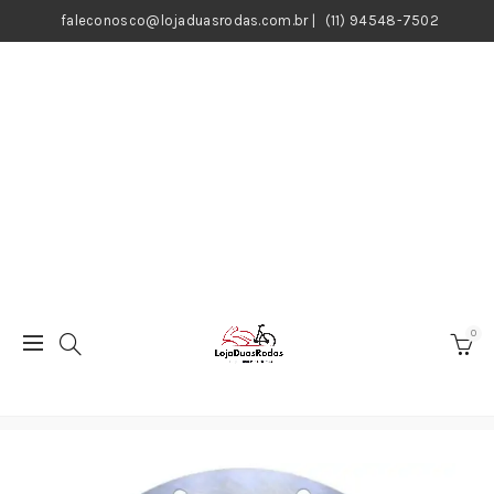
faleconosco@lojaduasrodas.com.br
|
(11) 94548-7502
0