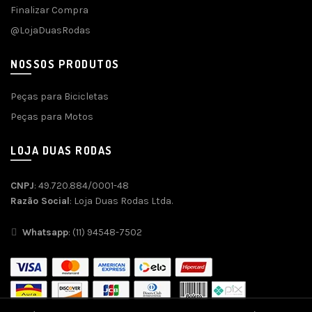
Finalizar Compra
@LojaDuasRodas
NOSSOS PRODUTOS
Peças para Bicicletas
Peças para Motos
LOJA DUAS RODAS
CNPJ
: 49.720.884/0001-48
Razão Social
: Loja Duas Rodas Ltda.
Whatsapp
: (11) 94548-7502