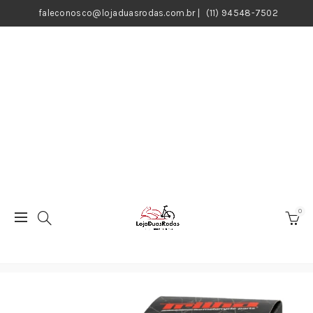
faleconosco@lojaduasrodas.com.br
|
(11) 94548-7502
0