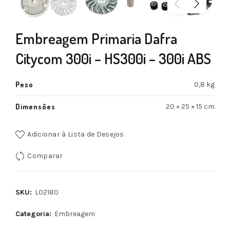
Embreagem Primaria Dafra
Citycom 300i – HS300i – 300i ABS
Peso
0,8 kg
Dimensões
20 × 25 × 15 cm
Adicionar à Lista de Desejos
Comparar
SKU:
L02180
Categoria:
Embreagem