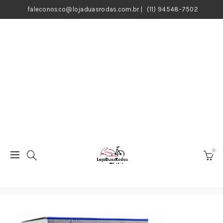
faleconosco@lojaduasrodas.com.br
|
(11) 94548-7502
0