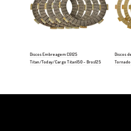
Discos Embreagem CG125
Discos 
Titan/Today/Cargo Titan150 – Bros125
Tornado 