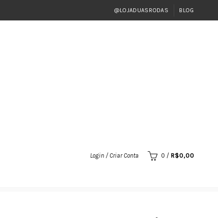
@LOJADUASRODAS
BLOG
Login / Criar Conta
0
/
R$
0,00