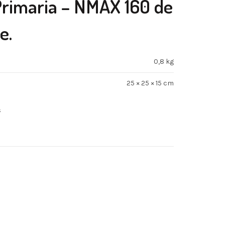
imaria – NMAX 160 de
e.
0,8 kg
25 × 25 × 15 cm
s