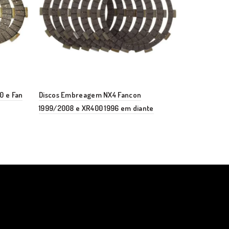
0 e Fan
Discos Embreagem NX4 Fancon
Cubo de Emb
1999/2008 e XR400 1996 em diante
Factor – XTZ