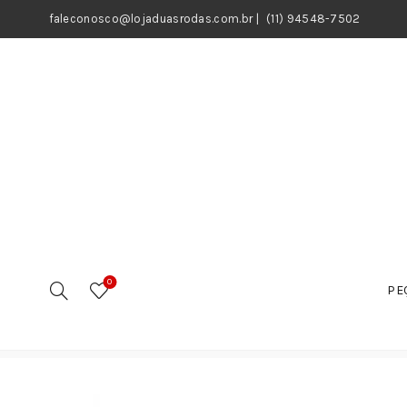
faleconosco@lojaduasrodas.com.br
|
(11) 94548-7502
0
PE
Início
Motos
Peças
Sistema de Trasmissão
Em