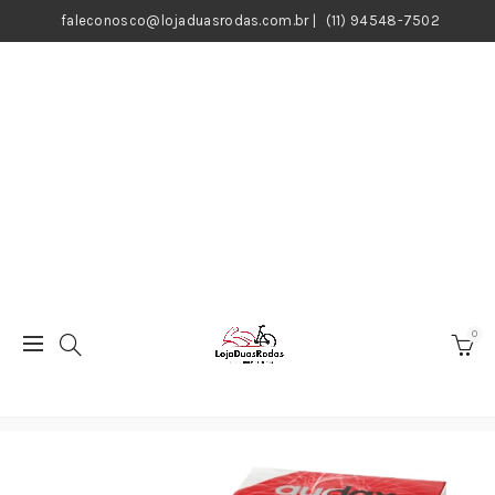
faleconosco@lojaduasrodas.com.br
|
(11) 94548-7502
0