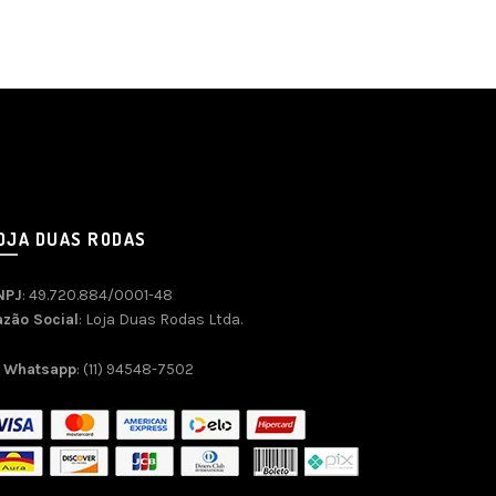
OJA DUAS RODAS
NPJ
: 49.720.884/0001-48
azão Social
: Loja Duas Rodas Ltda.
Whatsapp
: (11) 94548-7502