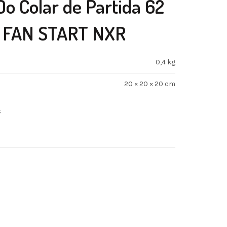
o Colar de Partida 62
N FAN START NXR
0,4 kg
20 × 20 × 20 cm
s