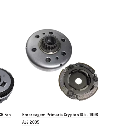
G Fan
Embreagem Primaria Crypton 105 – 1998
Placa de Pa
Até 2005
Intruder – K