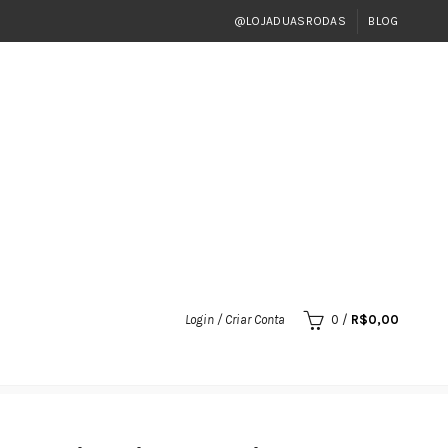
@LOJADUASRODAS
BLOG
Login / Criar Conta
0
/
R$
0,00
N FAN START NXR