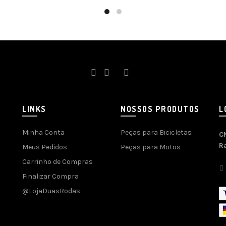
LINKS
NOSSOS PRODUTOS
L
Minha Conta
Peças para Bicicletas
C
R
Meus Pedidos
Peças para Motos
Carrinho de Compras
Finalizar Compra
@LojaDuasRodas