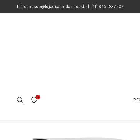
faleconosco@lojaduasrodas.com.br
|
(11) 94548-7502
0
PE
Início
Motos
Peças
Sistema de Trasmissão
Em