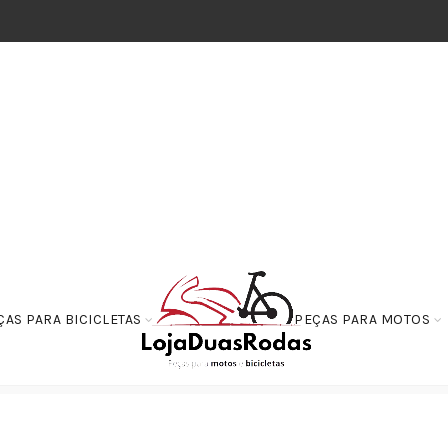
ÇAS PARA BICICLETAS
PEÇAS PARA MOTOS
breagem
Engrenagens
Engrenagem Do Colar de Partida 62 Dentes TITA